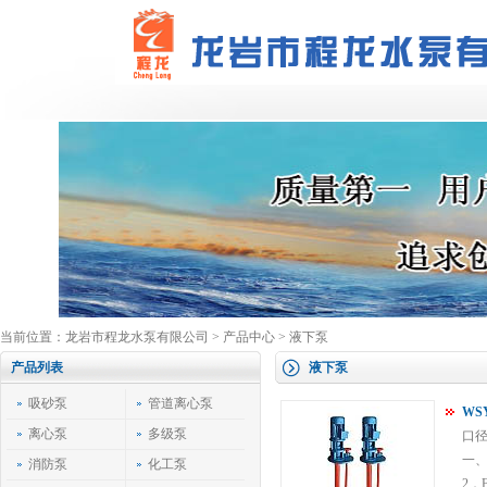
当前位置：
龙岩市程龙水泵有限公司
>
产品中心
>
液下泵
产品列表
液下泵
吸砂泵
管道离心泵
WS
离心泵
多级泵
口径
一、
消防泵
化工泵
2．