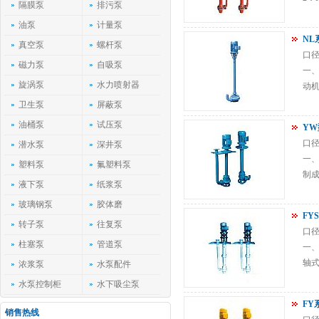
隔膜泵
排污泵
油泵
计量泵
NL
真空泵
螺杆泵
口径
磁力泵
自吸泵
一
旋涡泵
水力喷射器
动机
卫生泵
屏蔽泵
油桶泵
试压泵
Y
口径
潜水泵
深井泵
一、
塑料泵
氟塑料泵
制成
液下泵
纸浆泵
玻璃钢泵
胶体磨
FY
转子泵
往复泵
口径
柱塞泵
管道泵
一、
轴式
浓浆泵
水泵配件
水泵控制柜
水下吸尘泵
FY
销售热线