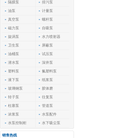
隔膜泵
排污泵
油泵
计量泵
真空泵
螺杆泵
磁力泵
自吸泵
旋涡泵
水力喷射器
卫生泵
屏蔽泵
油桶泵
试压泵
潜水泵
深井泵
塑料泵
氟塑料泵
液下泵
纸浆泵
玻璃钢泵
胶体磨
转子泵
往复泵
柱塞泵
管道泵
浓浆泵
水泵配件
水泵控制柜
水下吸尘泵
销售热线