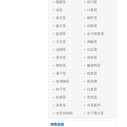
隔膜泵
排污泵
油泵
计量泵
真空泵
螺杆泵
磁力泵
自吸泵
旋涡泵
水力喷射器
卫生泵
屏蔽泵
油桶泵
试压泵
潜水泵
深井泵
塑料泵
氟塑料泵
液下泵
纸浆泵
玻璃钢泵
胶体磨
转子泵
往复泵
柱塞泵
管道泵
浓浆泵
水泵配件
水泵控制柜
水下吸尘泵
销售热线